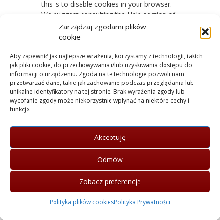
this is to disable cookies in your browser.
We suggest consulting the Help section of
your browser or taking a look at
the About
Zarządzaj zgodami plików
Cookies website
which offers guidance for
cookie
all modern browsers
Aby zapewnić jak najlepsze wrażenia, korzystamy z technologii, takich
jak pliki cookie, do przechowywania i/lub uzyskiwania dostępu do
informacji o urządzeniu. Zgoda na te technologie pozwoli nam
szkolacoachingu.pl
|
Kontakt
|
przetwarzać dane, takie jak zachowanie podczas przeglądania lub
English
|
Polityka Prywatności
|
unikalne identyfikatory na tej stronie. Brak wyrażenia zgody lub
Polityka plików cookies (EU)
wycofanie zgody może niekorzystnie wpłynąć na niektóre cechy i
funkcje.
© 2015-2026 WINGS Szkoła Coachingu | ul. Złotego
Smoka 20, 02-202 Warszawa
Akceptuję
Odmów
Zobacz preferencje
Polityka plików cookies
Polityka Prywatności